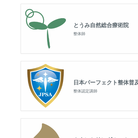
とうみ自然総合療術院
整体師
日本パーフェクト整体普
整体認定講師